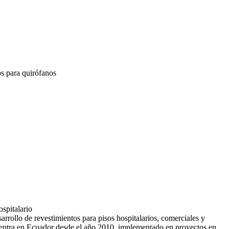
s para quirófanos
pitalarios
ollo de revestimientos para pisos hospitalarios, comerciales y
uentra en Ecuador desde el año 2010, implementado en proyectos en