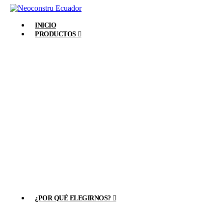
INICIO
PRODUCTOS
ESCLUSAS HOSPITALARIAS
CURVA SANITARIA
LÁMPARAS CIELITICAS
PISOS HOSPITALARIOS
CLIP DE REMATE
¿POR QUÉ ELEGIRNOS?