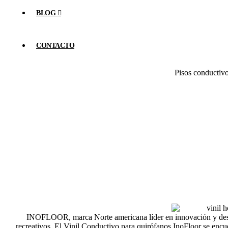
BLOG
CONTACTO
Pisos conductivo
Pisos Hos
INOFLOOR, marca Norte americana líder en innovación y desarr
recreativos. El Vinil Conductivo para quirófanos InoFloor se enc