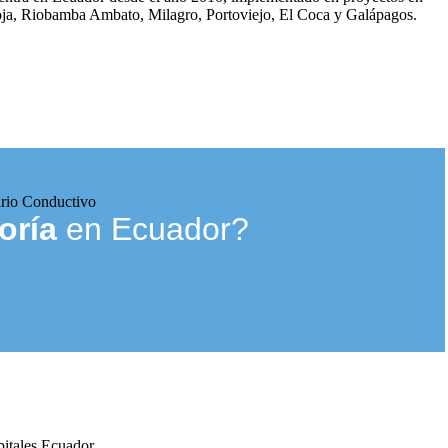
a, Riobamba Ambato, Milagro, Portoviejo, El Coca y Galápagos.
ario Conductivo
oría
en Ecuador?
pitales Ecuador