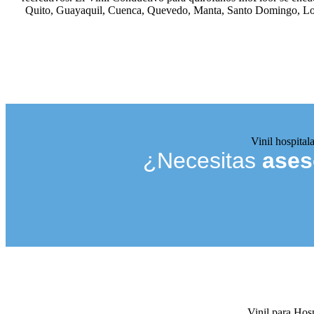
Quito, Guayaquil, Cuenca, Quevedo, Manta, Santo Domingo, Loj
Vinil hospital
¿Necesitas
ases
Vinil para Hos