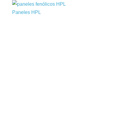
Paneles HPL
Los paneles fenólicos HPL representan una opción
robusta y estética
Leer más »
Cielo Raso
Cielo Raso Hospitalario Ecuador Cielo raso PVC
Cieling El cielo
Leer más »
Fibra Mineral antibacterial Hidrofuga
Cielo Raso Hospitalario La fibra mineral